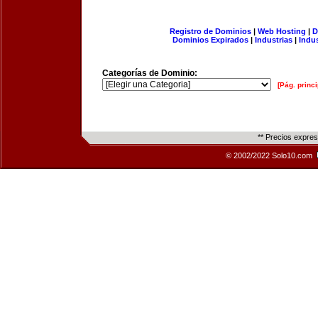
Registro de Dominios
|
Web Hosting
|
D
Dominios Expirados
|
Industrias
|
Indu
Categorías de Dominio:
[Pág. princi
** Precios expre
© 2002/2022 Solo10.com