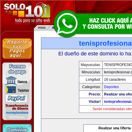
tenisprofesion
El dueño de este dominio lo ha
Mayusculas:
TENISPROFESI
Minusculas:
tenisprofesional
Longitud:
16 caracteres
Categorias:
Deportes
Precio:
Realizar una ofe
Visitar!
tenisprofesiona
Serán consideradas ofer
Realizar una Oferta