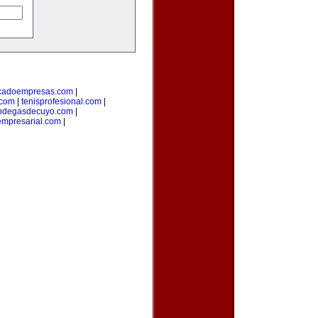
cadoempresas.com
|
.com
|
tenisprofesional.com
|
odegasdecuyo.com
|
mpresarial.com
|