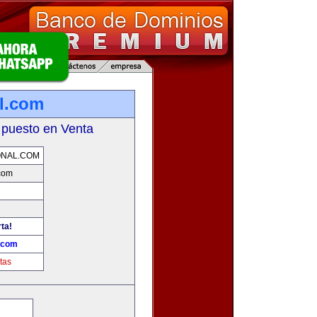
al.com
 puesto en Venta
ONAL.COM
.com
rta!
l.com
tas