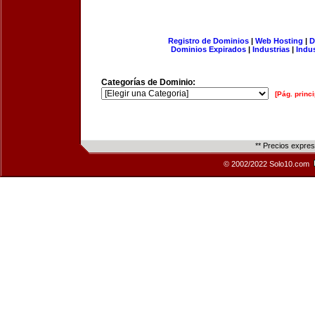
Registro de Dominios
|
Web Hosting
|
D
Dominios Expirados
|
Industrias
|
Indu
Categorías de Dominio:
[Pág. princi
** Precios expre
© 2002/2022 Solo10.com