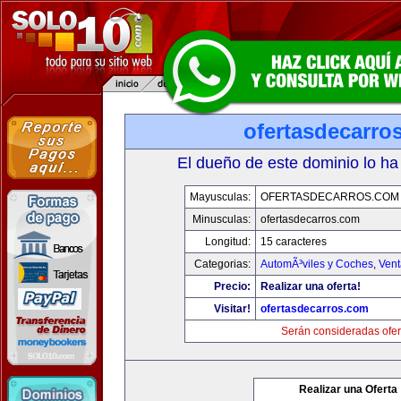
ofertasdecarro
El dueño de este dominio lo ha
Mayusculas:
OFERTASDECARROS.COM
Minusculas:
ofertasdecarros.com
Longitud:
15 caracteres
Categorias:
AutomÃ³viles y Coches
,
Vent
Precio:
Realizar una oferta!
Visitar!
ofertasdecarros.com
Serán consideradas ofer
Realizar una Oferta